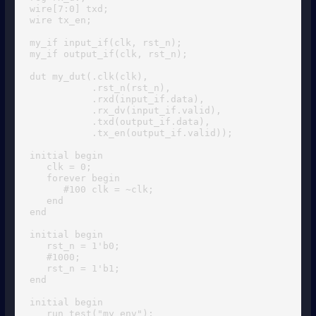
wire[7:0] txd;

wire tx_en;

my_if input_if(clk, rst_n);

my_if output_if(clk, rst_n);

dut my_dut(.clk(clk),

           .rst_n(rst_n),

           .rxd(input_if.data),

           .rx_dv(input_if.valid),

           .txd(output_if.data),

           .tx_en(output_if.valid));

initial begin

   clk = 0;

   forever begin

      #100 clk = ~clk;

   end

end

initial begin

   rst_n = 1'b0;

   #1000;

   rst_n = 1'b1;

end

initial begin

   run_test("my_env");
