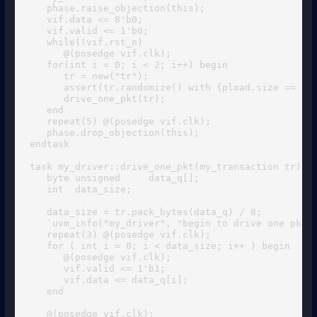
   phase.raise_objection(this);

   vif.data <= 8'b0;

   vif.valid <= 1'b0;

   while(!vif.rst_n)

      @(posedge vif.clk);

   for(int i = 0; i < 2; i++) begin 

      tr = new("tr");

      assert(tr.randomize() with {pload.size == 200
      drive_one_pkt(tr);

   end

   repeat(5) @(posedge vif.clk);

   phase.drop_objection(this);

endtask

task my_driver::drive_one_pkt(my_transaction tr);

   byte unsigned     data_q[];

   int  data_size;

   data_size = tr.pack_bytes(data_q) / 8; 

   `uvm_info("my_driver", "begin to drive one pkt",
   repeat(3) @(posedge vif.clk);

   for ( int i = 0; i < data_size; i++ ) begin

      @(posedge vif.clk);

      vif.valid <= 1'b1;

      vif.data <= data_q[i]; 

   end

   @(posedge vif.clk);
