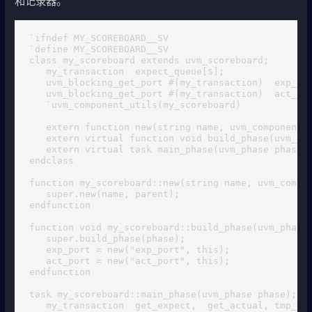
和记录器。
`ifndef MY_SCOREBOARD__SV

`define MY_SCOREBOARD__SV

class my_scoreboard extends uvm_scoreboard;

   my_transaction  expect_queue[$];

   uvm_blocking_get_port #(my_transaction)  exp_por
   uvm_blocking_get_port #(my_transaction)  act_por
   `uvm_component_utils(my_scoreboard)

   extern function new(string name, uvm_component p
   extern virtual function void build_phase(uvm_pha
   extern virtual task main_phase(uvm_phase phase);
endclass 

function my_scoreboard::new(string name, uvm_compon
   super.new(name, parent);

endfunction 

function void my_scoreboard::build_phase(uvm_phase 
   super.build_phase(phase);

   exp_port = new("exp_port", this);

   act_port = new("act_port", this);

endfunction 

task my_scoreboard::main_phase(uvm_phase phase);

   my_transaction  get_expect,  get_actual, tmp_tra