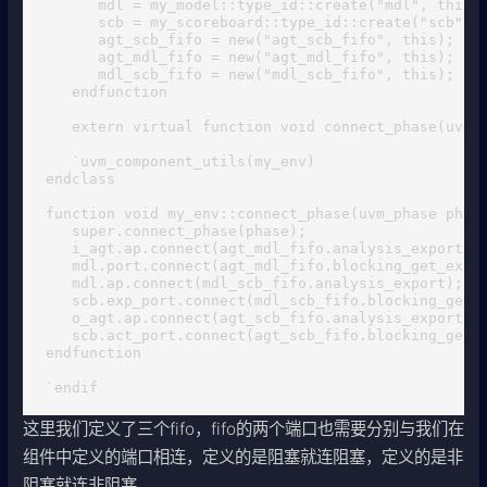
      mdl = my_model::type_id::create("mdl", this);
      scb = my_scoreboard::type_id::create("scb", t
      agt_scb_fifo = new("agt_scb_fifo", this);

      agt_mdl_fifo = new("agt_mdl_fifo", this);

      mdl_scb_fifo = new("mdl_scb_fifo", this);

   endfunction

   extern virtual function void connect_phase(uvm_p
   `uvm_component_utils(my_env)

endclass

function void my_env::connect_phase(uvm_phase phase
   super.connect_phase(phase);

   i_agt.ap.connect(agt_mdl_fifo.analysis_export);

   mdl.port.connect(agt_mdl_fifo.blocking_get_expor
   mdl.ap.connect(mdl_scb_fifo.analysis_export);

   scb.exp_port.connect(mdl_scb_fifo.blocking_get_e
   o_agt.ap.connect(agt_scb_fifo.analysis_export);

   scb.act_port.connect(agt_scb_fifo.blocking_get_e
endfunction

`endif
这里我们定义了三个fifo，fifo的两个端口也需要分别与我们在
组件中定义的端口相连，定义的是阻塞就连阻塞，定义的是非
阻塞就连非阻塞。