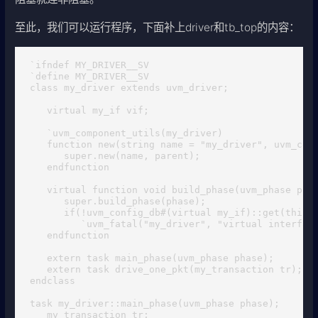
至此，我们可以运行程序，下面补上driver和tb_top的内容：
`ifndef MY_DRIVER__SV

`define MY_DRIVER__SV

class my_driver extends uvm_driver;

   virtual my_if vif;

   `uvm_component_utils(my_driver)

   function new(string name = "my_driver", uvm_comp
      super.new(name, parent);

   endfunction

   virtual function void build_phase(uvm_phase phas
      super.build_phase(phase);

      if(!uvm_config_db#(virtual my_if)::get(this, 
         `uvm_fatal("my_driver", "virtual interface
   endfunction

   extern task main_phase(uvm_phase phase);

   extern task drive_one_pkt(my_transaction tr);

endclass

task my_driver::main_phase(uvm_phase phase);

   my_transaction tr;
