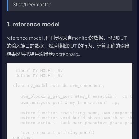
Step/tree/master
1. reference model
reference model 用于接收来自monitor的数据，也即DUT
的输入端口的数据，然后模拟DUT 的行为，计算正确的输出
结果然后把结果输出给scoreboard。
`ifndef MY_MODEL__SV

`define MY_MODEL__SV

class my_model extends uvm_component;

   uvm_blocking_get_port #(my_transaction)  
   uvm_analysis_port #(my_transaction)  ap;     
   extern function new(string name, uvm_component p
   extern function void build_phase(uvm_phase phase
   extern virtual  task main_phase(uvm_phase phase)
   `uvm_component_utils(my_model)

endclass 
