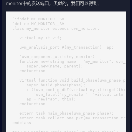
monitor中的发送端口，类似的，我们可以得到;
`ifndef MY_MONITOR__SV

`define MY_MONITOR__SV

class my_monitor extends uvm_monitor;

   virtual my_if vif;

   uvm_analysis_port #(my_transaction)  ap;

   `uvm_component_utils(my_monitor)

   function new(string name = "my_monitor", uvm_com
      super.new(name, parent);

   endfunction

   virtual function void build_phase(uvm_phase phas
      super.build_phase(phase);

      if(!uvm_config_db#(virtual my_if)::get(this, 
         `uvm_fatal("my_monitor", "virtual interfac
      ap = new("ap", this);

   endfunction

   extern task main_phase(uvm_phase phase);

   extern task collect_one_pkt(my_transaction tr);

endclass
