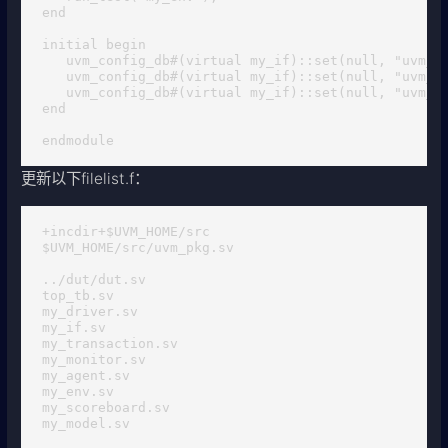
end

initial begin

   uvm_config_db#(virtual my_if)::set(null, "uvm_te
   uvm_config_db#(virtual my_if)::set(null, "uvm_te
   uvm_config_db#(virtual my_if)::set(null, "uvm_te
end

endmodule
更新以下filelist.f：
+incdir+$UVM_HOME/src

$UVM_HOME/src/uvm_pkg.sv

../dut/dut.sv

top_tb.sv

my_driver.sv

my_if.sv

my_transaction.sv

my_monitor.sv

my_agent.sv

my_env.sv

my_scoreboard.sv

my_model.sv