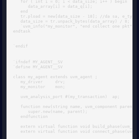
   for ( int i = 0; i < data_size; i++ ) begin

      data_array[i] = data_q[i]; 

   end

   tr.pload = new[data_size - 18]; //da sa, e_type,
   data_size = tr.unpack_bytes(data_array) / 8; 

   `uvm_info("my_monitor", "end collect one pkt", U
endtask

`endif
`ifndef MY_AGENT__SV

`define MY_AGENT__SV

class my_agent extends uvm_agent ;

   my_driver     drv;

   my_monitor    mon;

   uvm_analysis_port #(my_transaction)  ap;  

   function new(string name, uvm_component parent);
      super.new(name, parent);

   endfunction 

   extern virtual function void build_phase(uvm_pha
   extern virtual function void connect_phase(uvm_p