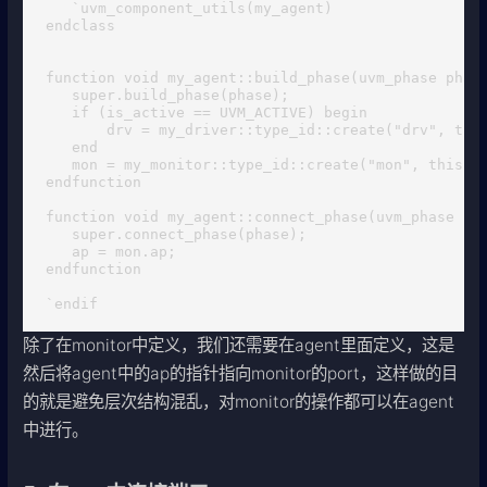
   `uvm_component_utils(my_agent)

endclass 

function void my_agent::build_phase(uvm_phase phase
   super.build_phase(phase);

   if (is_active == UVM_ACTIVE) begin

       drv = my_driver::type_id::create("drv", this
   end

   mon = my_monitor::type_id::create("mon", this);

endfunction 

function void my_agent::connect_phase(uvm_phase pha
   super.connect_phase(phase);

   ap = mon.ap;

endfunction

`endif
除了在monitor中定义，我们还需要在agent里面定义，这是
然后将agent中的ap的指针指向monitor的port，这样做的目
的就是避免层次结构混乱，对monitor的操作都可以在agent
中进行。