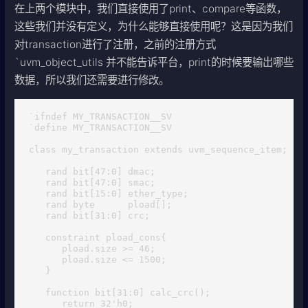
在上两个模块中，我们直接使用了print、compare等函数，
这些我们并没有定义，为什么能够直接使用呢？这是因为我们
对transaction进行了注册，之前的注册方式
`uvm_object_utils 并不能告诉平台，print的时候要输出哪些
数据，所以我们还需要进行修改。
`ifndef MY_TRANSACTION__SV

`define MY_TRANSACTION__SV

class my_transaction extends uvm_sequence_item;

   rand bit[47:0] dmac;

   rand bit[47:0] smac;

   rand bit[15:0] ether_type;

   rand byte      pload[];

   rand bit[31:0] crc;

   constraint pload_cons{

      pload.size >= 46;

      pload.size <= 1500;

   }

   function bit[31:0] calc_crc();

      return 32'h0;
