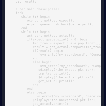
   bit result;

   super.main_phase(phase);

   fork 

      while (1) begin

         exp_port.get(get_expect);

         expect_queue.push_back(get_expect);

      end

      while (1) begin

         act_port.get(get_actual);

         if(expect_queue.size() > 0) begin

            tmp_tran = expect_queue.pop_front();

            result = get_actual.compare(tmp_tran);

            if(result) begin 

               `uvm_info("my_scoreboard", "Compare 
            end

            else begin

               `uvm_error("my_scoreboard", "Compare
               $display("the expect pkt is");

               tmp_tran.print();

               $display("the actual pkt is");

               get_actual.print();

            end

         end

         else begin

            `uvm_error("my_scoreboard", "Received f
            $display("the unexpected pkt is");

            get_actual.print();
