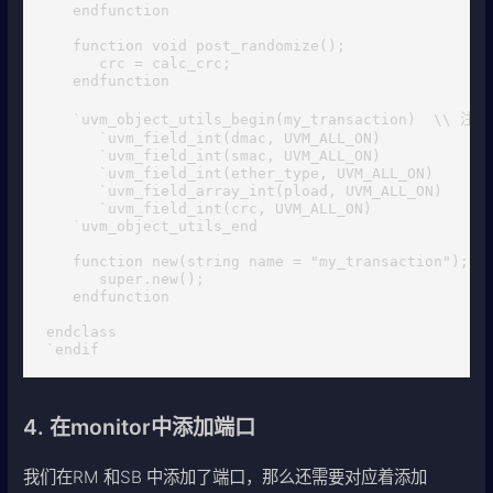
   endfunction

   function void post_randomize();

      crc = calc_crc;

   endfunction

   `uvm_object_utils_begin(my_transaction)  \\
      `uvm_field_int(dmac, UVM_ALL_ON)

      `uvm_field_int(smac, UVM_ALL_ON)

      `uvm_field_int(ether_type, UVM_ALL_ON)

      `uvm_field_array_int(pload, UVM_ALL_ON)

      `uvm_field_int(crc, UVM_ALL_ON)

   `uvm_object_utils_end

   function new(string name = "my_transaction");

      super.new();

   endfunction

endclass

`endif
4. 在monitor中添加端口
我们在RM 和SB 中添加了端口，那么还需要对应着添加