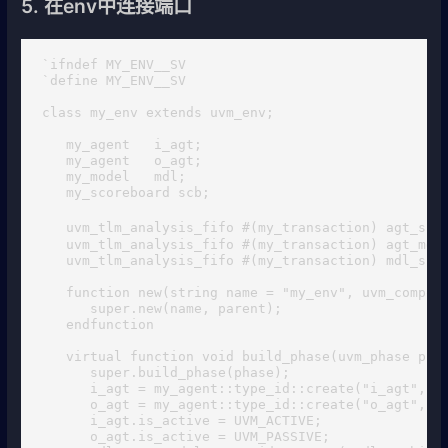
5. 在env中连接端口
`ifndef MY_ENV__SV

`define MY_ENV__SV

class my_env extends uvm_env;

   my_agent   i_agt;

   my_agent   o_agt;

   my_model   mdl;

   my_scoreboard scb;

   uvm_tlm_analysis_fifo #(my_transaction) agt_s
   uvm_tlm_analysis_fifo #(my_transaction) agt_mdl_
   uvm_tlm_analysis_fifo #(my_transaction) mdl_scb_
   function new(string name = "my_env", uvm_compone
      super.new(name, parent);

   endfunction

   virtual function void build_phase(uvm_phase phas
      super.build_phase(phase);

      i_agt = my_agent::type_id::create("i_agt", th
      o_agt = my_agent::type_id::create("o_agt", th
      i_agt.is_active = UVM_ACTIVE;

      o_agt.is_active = UVM_PASSIVE;
