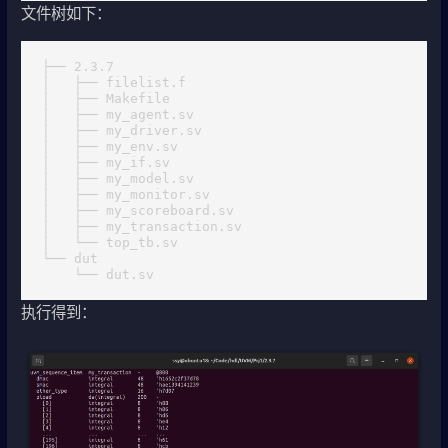
文件树如下：
├── 2.3.7

│   ├── filelist.f

│   ├── Makefile

│   ├── my_agent.sv

│   ├── my_driver.sv

│   ├── my_env.sv

│   ├── my_if.sv

│   ├── my_model.sv

│   ├── my_monitor.sv

│   ├── my_scoreboard.sv

│   ├── my_transaction.sv

│   └── top_tb.sv

└── dut

    └── dut.sv
执行得到：