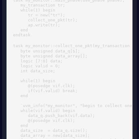
task my_monitor::main_phase(uvm_phase phase);

   my_transaction tr;

   while(1) begin

      tr = new("tr");

      collect_one_pkt(tr);

      ap.write(tr);

   end

endtask

task my_monitor::collect_one_pkt(my_transa
   byte unsigned data_q[$];

   byte unsigned data_array[];

   logic [7:0] data;

   logic valid = 0;

   int data_size;

   while(1) begin

      @(posedge vif.clk);

      if(vif.valid) break;

   end

   `uvm_info("my_monitor", "begin to collect one pk
   while(vif.valid) begin

      data_q.push_back(vif.data);

      @(posedge vif.clk);

   end

   data_size  = data_q.size();   

   data_array = new[data_size];
