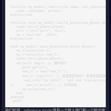
function my_model::new(string name, uvm_component p
   super.new(name, parent);

endfunction 

function void my_model::build_phase(uvm_phase phase
   super.build_phase(phase);

   port = new("port", this);

   ap = new("ap", this);

endfunction

task my_model::main_phase(uvm_phase phase);  

   my_transaction tr;

   my_transaction new_tr;

   super.main_phase(phase);

   while(1) begin  // 循环执行

      port.get(tr);

      new_tr = new("new_tr");

      new_tr.copy(tr); // 这里是因为DUT 本身就是
      `uvm_info("my_model", "get one transaction, c
//      new_tr.print(); // 打印信息

      ap.write(new_tr);

   end

endtask

`endif
我们知道，reference model具有一个输入端口和一个输出端