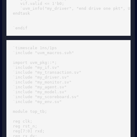
   vif.valid <= 1'b0;

   `uvm_info("my_driver", "end drive one pkt", UVM_
endtask

`endif
`timescale 1ns/1ps

`include "uvm_macros.svh"

import uvm_pkg::*;

`include "my_if.sv"

`include "my_transaction.sv"

`include "my_driver.sv"

`include "my_monitor.sv"

`include "my_agent.sv"

`include "my_model.sv"

`include "my_scoreboard.sv"

`include "my_env.sv"

module top_tb;

reg clk;

reg rst_n;

reg[7:0] rxd;

reg rx_dv;
