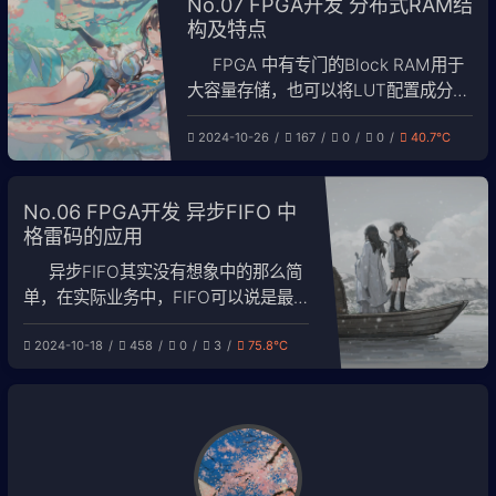
No.07 FPGA开发 分布式RAM结
要处理大批量数据的应用场景。DRAM
构及特点
是利用FPGA中的查找表（L
FPGA 中有专门的Block RAM用于
大容量存储，也可以将LUT配置成分布
式RAM，即Distributed
2024-10-26
167
0
0
40.7℃
RAM（DRAM）。
No.06 FPGA开发 异步FIFO 中
格雷码的应用
异步FIFO其实没有想象中的那么简
单，在实际业务中，FIFO可以说是最
容易出现挂死的问题了。大家可能看着
2024-10-18
458
0
3
75.8℃
代码觉得逻辑清晰，怎么可能会出错，
但是其实在很多设计中，稍微有加扰整
个系统就挂死了，亚稳态只是一个最基
础问题。可以再思考一下，如果FIFO
的读写控制都由外部决定，是否会出现
同时空满的情况？同时空满