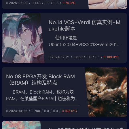
2025-07-09
443
0
3
74.3℃
接：UG902_安路科技PH1A系列FPGA
ERAM用户手册。 写在前面：不吐不
快，安路的这份手册是我见过最烂的器
No.14 VCS+Verdi 仿真实例+M
件手册，难想象这是经过评审的正式文
akefile脚本
档，到处都是信号/参数说明缺失，图/
表对应不上
使用环境是
Ubuntu20.04+VCS2018+Verdi2018
，笔记本是R7-8845HS+32G。 目前
2024-12-21
830
0
1
109.0℃
尝试过vcs的安装环境18.04和20.04都
可以，但是24.04不行，报错无法解
决。安装教程之后会录制视频和文图。
No.08 FPGA开发 Block RAM
1. DUT 文件 本次仿真用了一个简单的
（BRAM）结构及特点
RAM，仿真测试RAM 的读
BRAM，Block RAM，也称为块
RAM，在某些国产FPGA中也被称为
DRM。相对于分布式RAM（DRAM）
2024-10-26
780
0
0
102.0℃
而言，块RAM通常按固定大小分布在
芯片中，例如 Xilinx FPGA 中的块
RAM通常为 18Kb 或 36Kb，适用于需