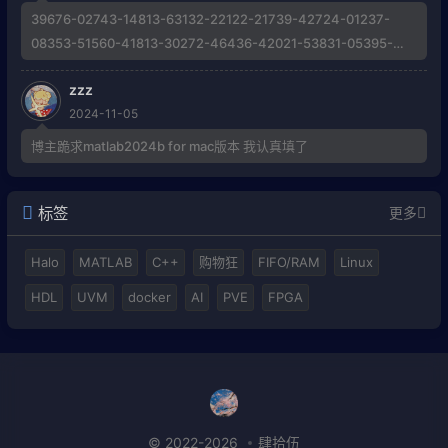
39676-02743-14813-63132-22122-21739-42724-01237-
08353-51560-41813-30272-46436-42021-53831-05395-
21684-43572-58789-40638-42099-40160-19797-60670-
zzz
44428-39867 Invalid Activation Key, 求博主解惑帮助
2024-11-05
博主跪求matlab2024b for mac版本 我认真填了
标签
更多
Halo
MATLAB
C++
购物狂
FIFO/RAM
Linux
HDL
UVM
docker
AI
PVE
FPGA
© 2022-2026
肆拾伍