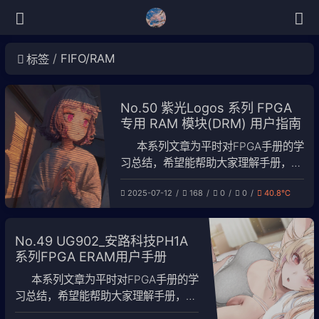
FIFO/RAM
标签
No.50 紫光Logos 系列 FPGA
专用 RAM 模块(DRM) 用户指南
本系列文章为平时对FPGA手册的学
习总结，希望能帮助大家理解手册，学
会IP的使用。手册为网络收集，下载链
2025-07-12
168
0
0
40.8℃
接：Logos 系列 FPGA 专用 RAM 模块
(DRM) 用户指南。 对于这个文档有任
何疑问，可以在评论下留言，基本上我
No.49 UG902_安路科技PH1A
已经翻烂了，也不知道该讲些什么。
系列FPGA ERAM用户手册
本系列文章为平时对FPGA手册的学
习总结，希望能帮助大家理解手册，学
会IP的使用。手册为网络收集，下载链