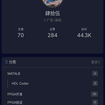
肆拾伍
广东-深圳
文章
点赞
访问
70
284
44.3K
分类
更多
MATALB
4
HDL Coder
5
FPGA开发
16
FPGA验证
9