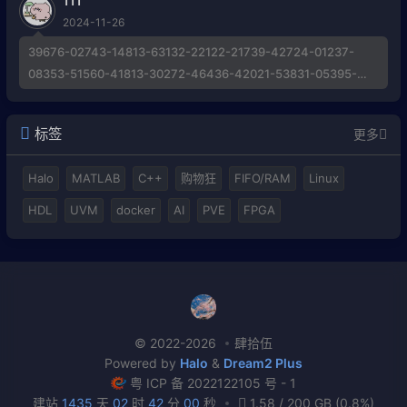
111
2024-11-26
39676-02743-14813-63132-22122-21739-42724-01237-
08353-51560-41813-30272-46436-42021-53831-05395-
21684-43572-58789-40638-42099-40160-19797-60670-
44428-39867 Invalid Activation Key, 求博主解惑帮助
标签
更多
Halo
MATLAB
C++
购物狂
FIFO/RAM
Linux
HDL
UVM
docker
AI
PVE
FPGA
© 2022-2026
肆拾伍
Powered by
Halo
&
Dream2 Plus
粤 ICP 备 2022122105 号 - 1
建站
1435
天
02
时
42
分
00
秒
1.58 / 200 GB (0.8%)