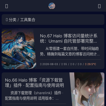
分类
工具集合
No.67 Halo 博客访问量统计系
统：Umami 自托管部署完整教
程
从零搭建一套自托管、带时间轴趋
势、精确到每篇文章的博客访问统计系
统。 全文按两种典型场景给出完整配
2026-08-03
55
0
0
29.5℃
置：Umami 直接部署在公网服务器，
或 Umami 部署在其他机器、由公网服
务器转发。 一、最终效果 你将获得 每
No.66 Halo 博客「资源下载管
篇文章的 PV/UV、停留时长、跳出率
理」插件 · 配置指南与使用说明
按小时/天/月/年的时间轴趋势图 访客
地域（国
资源下载管理（sharelink）插件 ·
配置指南与使用说明 适用版本：
sharelink 1.0.x / Halo ≥ 2.22（已在