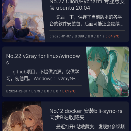
No.27 Clion/Pycharm 专业版安
装 ubuntu 20.04
记录一下，保存了当前版本的各平
台的软件安装包，后面可能还会继续用
到。教程取自淘宝，仅作为记录。 1. 在
2025-01-07
389
0
1
64.9℃
官网中下载CLion 将压缩包解压到一个
文件夹，然后进入bin文件：
No.22 v2ray for linux/window
s
github项目，不提供资源，仅供学
习，勿他用。 Windows ：v2rayN-
windows-64-SelfContained-With-
2024-12-31
379
0
0
61.9℃
Core.7z Linux：v2rayN-linux-64.zip
/upload/pic_1.w
No.12 docker 安装bili-sync-rs
同步B站收藏夹
最近打开b站收藏夹，发现好多视频