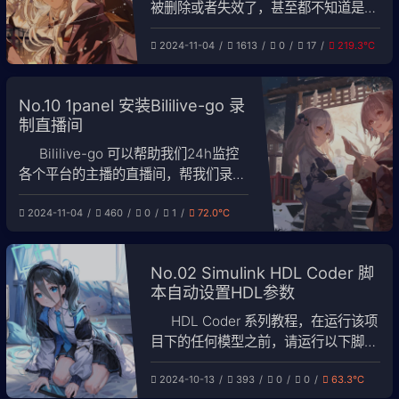
被删除或者失效了，甚至都不知道是什
么内容，因此找到了bili-sync-rs这个
2024-11-04
1613
0
17
219.3℃
工具来下载收藏夹视频，配合fnOS的
视频播放器使用。项目源地址：
amtoaer/bili-sync: 由 Rust & Tokio
No.10 1panel 安装Bililive-go 录
驱动的哔哩哔哩同步工具。 1. 编辑
制直播间
docker-com
Bililive-go 可以帮助我们24h监控
各个平台的主播的直播间，帮我们录制
好存放在NAS中，博主使用的是PVE虚
2024-11-04
460
0
1
72.0℃
拟机+1panel应用商店。仅作为个人学
习记录。项目源地址：
hr3lxphr6j/bililive-go: 一个直播录制
No.02 Simulink HDL Coder 脚
工具。 一、1panel 安装 bililive-go应
本自动设置HDL参数
用 直
HDL Coder 系列教程，在运行该项
目下的任何模型之前，请运行以下脚
本。 在使用MATLAB HDL Coder
2024-10-13
393
0
0
63.3℃
Toolbox的时候，每次新建一个