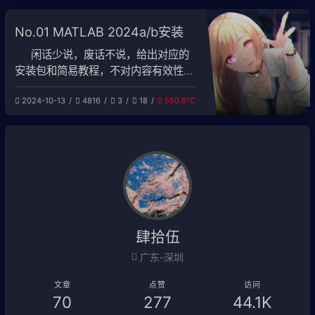
Simulink模型都会重置Verilog代码生
成的参数，默认生成VHDL代码，不生
No.01 MATLAB 2024a/b安装
成Report，有时候也不需要
clk_enable信号，所以需要
闲话少说，废话不说，给出对应的
安装包和简易教程，不对内容有效性负
责。 MATLAB 2024a MATLAB
2024-10-13
4816
3
18
550.6℃
2024b 应求补充Linux版本和
肆拾伍
广东-深圳
文章
点赞
访问
70
277
44.1K