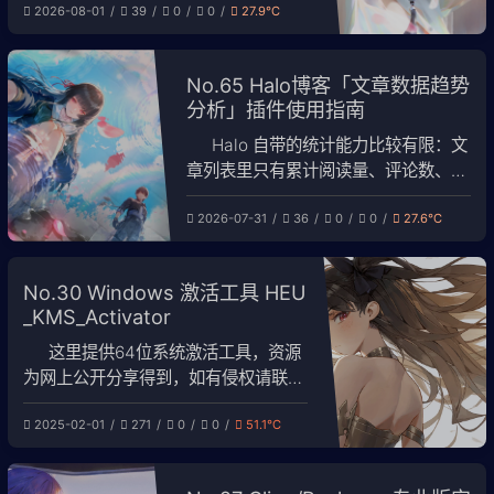
2026-08-01
39
0
0
27.9℃
Halo Pro 2.25.4 实测） 本文配合截图
说明插件的功能、配置方法、使用流程
和注意事项。 目录
No.65 Halo博客「文章数据趋势
分析」插件使用指南
Halo 自带的统计能力比较有限：文
章列表里只有累计阅读量、评论数、点
赞数，看不到趋势，也看不到访客、跳
2026-07-31
36
0
0
27.6℃
出率这类指标。为此我写了「文章数据
趋势分析」这个插件，把 Umami 的站
点统计数据和 Halo 自身的点赞计数整
No.30 Windows 激活工具 HEU
合到后台的一张看板里，支持全站趋
_KMS_Activator
势、逐日数据和单篇文章分析。 这篇
文章记录插件的安
这里提供64位系统激活工具，资源
为网上公开分享得到，如有侵权请联系
删除。 装好系统之后，直接运行软
2025-02-01
271
0
0
51.1℃
件，点击激活即可。
HEU_KMS_Activator_64bit.rar