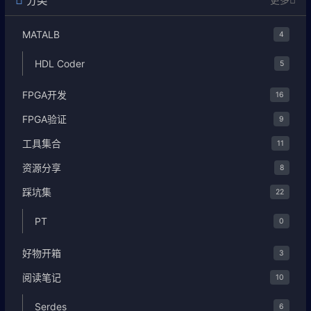
分类
更多
MATALB
4
HDL Coder
5
FPGA开发
16
FPGA验证
9
工具集合
11
资源分享
8
踩坑集
22
PT
0
好物开箱
3
阅读笔记
10
Serdes
6