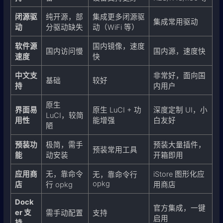
闭源驱
纯开源，部
集成更多闭源驱
集成常用驱动
动
分驱动缺失
动（WiFi 等）
软件源
国内镜像，速度
国内访问慢
国内源，速度快
速度
快
中文支
非常好，面向国
基础
较好
持
内用户
原生
界面易
原生 LuCI + 功
深度定制 UI，小
LuCI，较简
用性
能增强
白友好
陋
预装功
极简，需手
预装大量插件，
预装常用工具
能
动安装
开箱即用
应用商
无，靠命令
iStore 图形化应
无，靠命令行
opkg
店
行 opkg
用商店
Dock
官方集成，一键
er 支
需手动配置
支持
启用
持