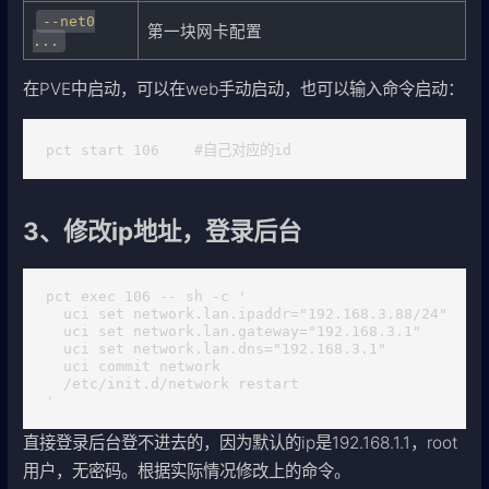
--net0
第一块网卡配置
...
在PVE中启动，可以在web手动启动，也可以输入命令启动：
pct start 106    #自己对应的id
3、修改ip地址，登录后台
pct exec 106 -- sh -c '

  uci set network.lan.ipaddr="192.168.3.88/24"

  uci set network.lan.gateway="192.168.3.1"

  uci set network.lan.dns="192.168.3.1"

  uci commit network

  /etc/init.d/network restart

'
直接登录后台登不进去的，因为默认的ip是192.168.1.1，root
用户，无密码。根据实际情况修改上的命令。