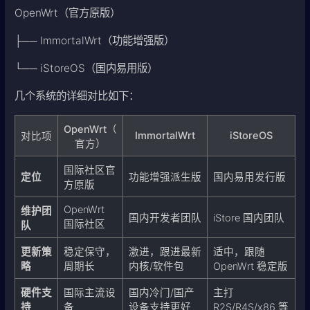
OpenWrt（官方原版）
├── ImmortalWrt（功能增强版）
└── iStoreOS（国内易用版）
几个系统的详细对比如下：
OpenWrt（
ImmortalWrt
iStoreOS
对比项
官方）
国际社区官
定位
功能增强派生版
国内易用发行版
方原版
OpenWrt
维护团
国内开发者团队
iStore 国内团队
国际社区
队
更新策
稳定保守，
激进，跟进最新
适中，跟随
略
周期长
内核/软件包
OpenWrt 稳定版
硬件支
国际主流设
国内冷门/国产
主打
持
备
设备支持更好
R2S/R4S/x86 等