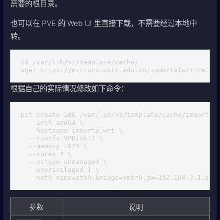
需要的根目录。
也可以在 PVE 的 Web UI 里直接下载，不需要经过本地中
转。
cd /var/lib/vz/template/cache/

wget https://mirrors.ustc.edu.cn/immortalwrt/relea
根据自己的实际情况修改如下命令：
pct create 106 /var/lib/vz/template/cache/immortalw
  --arch amd64 \

  --hostname immortalwrt \

  --rootfs VMDisk:3 \

  --memory 1024 \

  --cores 2 \

  --ostype unmanaged \

  --unprivileged 1 \

  --net0 name=eth0,bridge=vmbr0,gw=192.168.3.1,ip=
参数
说明