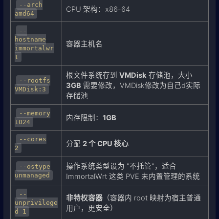
--arch
CPU 架构：x86-64
amd64
--
hostname
容器主机名
immortalwr
t
根文件系统存到
VMDisk
存储池，大小
--rootfs
3GB
需要修改，VMDisk修改为自己d实际
VMDisk:3
存储池
--memory
内存限制：
1GB
1024
--cores
分配
2 个 CPU 核心
2
操作系统类型设为 "不托管"，适合
--ostype
unmanaged
ImmortalWrt 这类 PVE 未内置管理的系统
--
非特权容器
（容器内 root 映射为宿主普通
unprivilege
用户，更安全）
d 1