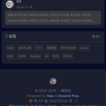
111
2024-11-26
39676-02743-14813-63132-22122-21739-42724-01237-
08353-51560-41813-30272-46436-42021-53831-05395-
21684-43572-58789-40638-42099-40160-19797-60670-
44428-39867 Invalid Activation Key, 求博主解惑帮助
标签
更多
Halo
MATLAB
C++
购物狂
FIFO/RAM
Linux
HDL
UVM
docker
AI
PVE
FPGA
© 2022-2026
肆拾伍
Powered by
Halo
&
Dream2 Plus
粤 ICP 备 2022122105 号 - 1